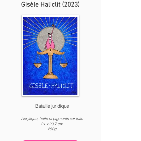
Gisèle Haliclit (2023)
Bataille juridique
Acrylique, huile et pigments
sur toile
21 x
2
9,7 c
m
250g