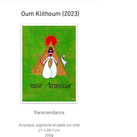
Oum Klithoum (2023)
Transcendance
Acrylique
, pigments
et sable sur toile
21 x
2
9,7 c
m
250g