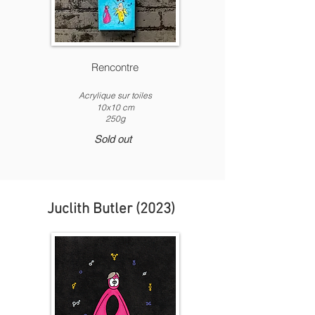
Rencontre
Acrylique
sur toiles
10x10 c
m
250g
Sold out
Juclith Butler (2023)