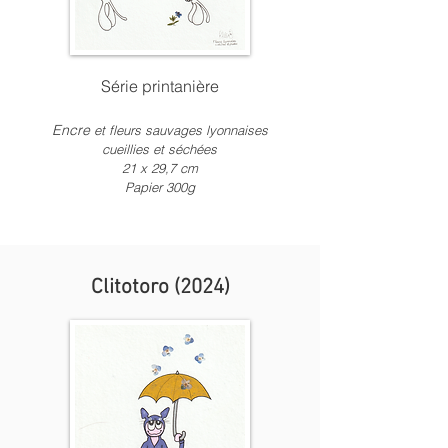
Série printanière
Encre
et fleurs sauvages lyonnaises
cueillies et séchées
21 x
2
9,7 c
m
Papier 300g
Clitotoro (2024)