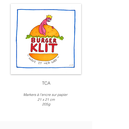
TCA
Markers à l'encre sur papier
21 x
21
c
m
205
g