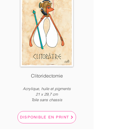
Clitoridectomie
Acrylique, huile et pigments
21 x
2
9,7 c
m
Toile sans chassis
DISPONIBLE EN PRINT