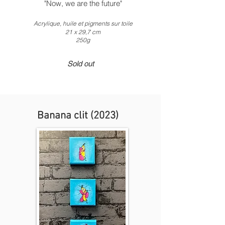
"Now, we are the future"
Acrylique, huile et pigments
sur toile
21 x
2
9,7 c
m
250g
Sold out
Banana clit (2023)