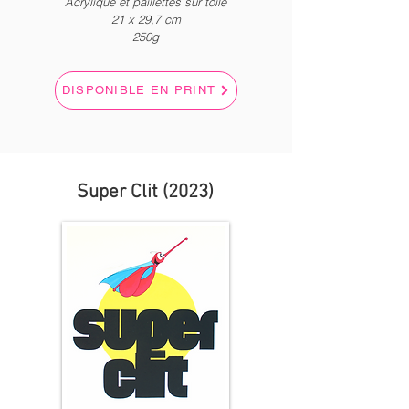
Acrylique
et paillettes sur toile
21 x
2
9,7 c
m
250g
DISPONIBLE EN PRINT
Super Clit (2023)