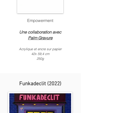
E
​mpowerment
Une collaboration avec
Palm Gravure
Acrylique et encre sur papier
42x 5
9,4 c
m
250g
Funkadeclit (2022)