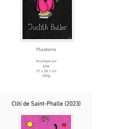
Pluralisme
Acrylique
sur
toile
21 x
2
9,7 c
m
250g
Cliti de Saint-Phalle (2023)