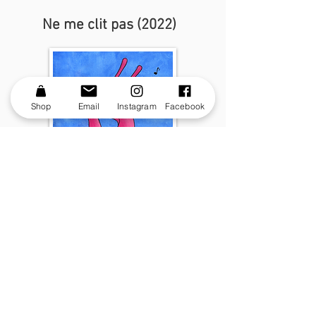
Ne me clit pas (2022)
Shop
Email
Instagram
Facebook
Céder est-il consentir ?
Acrylique et huile sur toile
21x29,7cm
250g