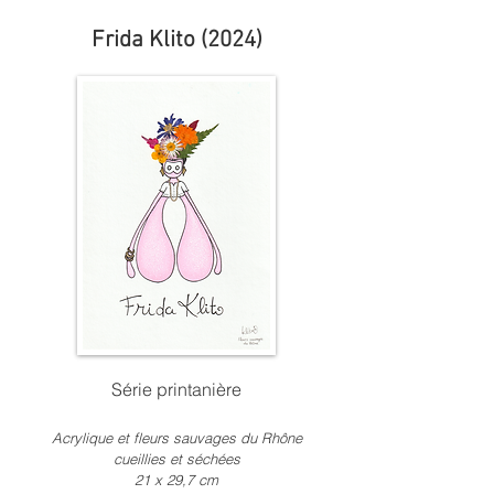
Frida Klito (2024)
Série printanière
Acrylique et fleurs sauvages du Rhône
cueillies et séchées
21 x
2
9,7 c
m