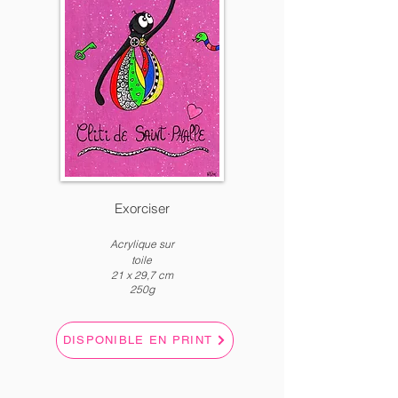
Exorciser
Acrylique
sur
toile
21 x
2
9,7 c
m
250g
DISPONIBLE EN PRINT