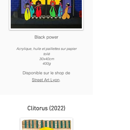
Black power
Acrylique, huile et paillettes sur papier
toilé
30x40cm
400g
Disponible sur le shop de
Street Art Lyon
.
Clitorus (2022)