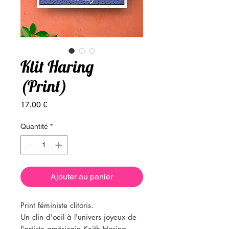
Klit Haring
(Print)
Prix
17,00 €
Quantité
*
Ajouter au panier
Print féministe clitoris.
Un clin d'oeil à l'univers joyeux de
l'artiste américain Keith Haring.