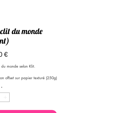
iclit du monde
nt)
Prix
0 €
e du monde selon Klit.
on offset sur papier texturé (250g)
A4 : 21x29.7 cm
*
 en France
on fourni