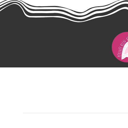
Klitin' & co
Entreprise basée à Lyon (
Made in France
contact@klitin.com
© 2