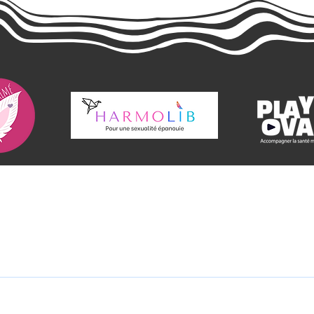
FR)
Con
022 by Klitin'. All rights reserved. Created with
Wix.com