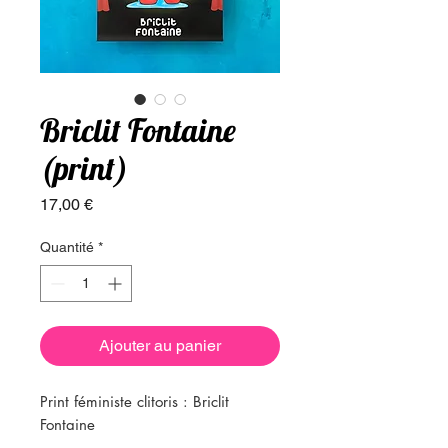
Briclit Fontaine
(print)
Prix
17,00 €
Quantité
*
Ajouter au panier
Print féministe clitoris : Briclit
Fontaine